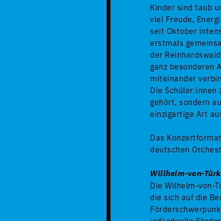
Kinder sind taub 
viel Freude, Energ
seit Oktober inten
erstmals gemeinsa
der Reinhardswald
ganz besonderen Ar
miteinander verbi
Die Schüler:innen 
gehört, sondern au
einzigartige Art a
Das Konzertformat
deutschen Orchest
Willhelm-von-Türk
Die Wilhelm-von-Tü
die sich auf die B
Förderschwerpunkt 
individuelle Förde