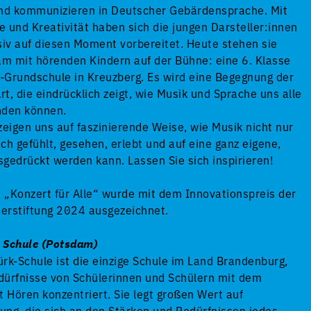
und kommunizieren in Deutscher Gebärdensprache. Mit
ie und Kreativität haben sich die jungen Darsteller:innen
siv auf diesen Moment vorbereitet. Heute stehen sie
m mit hörenden Kindern auf der Bühne: eine 6. Klasse
-Grundschule in Kreuzberg. Es wird eine Begegnung der
t, die eindrücklich zeigt, wie Musik und Sprache uns alle
nden können.
zeigen uns auf faszinierende Weise, wie Musik nicht nur
ch gefühlt, gesehen, erlebt und auf eine ganz eigene,
usgedrückt werden kann. Lassen Sie sich inspirieren!
 „Konzert für Alle“ wurde mit dem Innovationspreis der
erstiftung 2024 ausgezeichnet.
 Schule (Potsdam)
rk-Schule ist die einzige Schule im Land Brandenburg,
edürfnisse von Schülerinnen und Schülern mit dem
Hören konzentriert. Sie legt großen Wert auf
rung, die sich an den Stärken und Bedürfnissen jedes