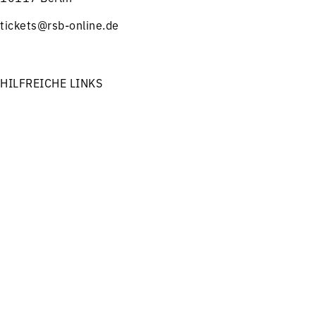
tickets@rsb-online.de
HILFREICHE LINKS
Hinweise zum Kartenkauf
Presse
Menü
Konzerte
Service
Informationen in leichter Sprache
Stellenangebote
Freunde & Förderer
Impressum
Datenschutz
FOLGEN SIE UNS