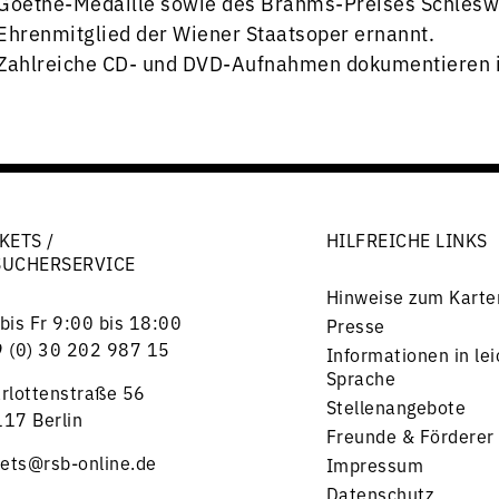
Goethe-Medaille sowie des Brahms-Preises Schleswi
Ehrenmitglied der Wiener Staatsoper ernannt.
Zahlreiche CD- und DVD-Aufnahmen dokumentieren ih
KETS /
HILFREICHE LINKS
SUCHERSERVICE
Hinweise zum Karte
bis Fr 9:00 bis 18:00
Presse
 (0) 30 202 987 15
Informationen in lei
Sprache
rlottenstraße 56
Stellenangebote
17 Berlin
Freunde & Förderer
kets@rsb-online.de
Impressum
Datenschutz