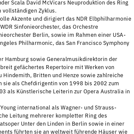
änder Scala David McVicars Neuproduktion des Ring
vollständigen Zyklus.
olle Akzente und dirigiert das NDR Elbphilharmonie
 WDR Sinfonieorchester, das Orchestre
nieorchester Berlin, sowie im Rahmen einer USA-
Angeles Philharmonic, das San Francisco Symphony
per Hamburg sowie Generalmusikdirektorin der
breit gefächertes Repertoire mit Werken von
zu Hindemith, Britten und Henze sowie zahlreiche
n sie als Chefdirigentin von 1998 bis 2002 zum
 als Künstlerische Leiterin zur Opera Australia in
 Young international als Wagner- und Strauss-
che Leitung mehrerer kompletter Ring des
tsoper Unter den Linden in Berlin sowie in einer
nts führten sie an weltweit führende Häuser wie