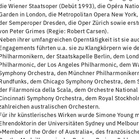
die Wiener Staatsoper (Debüt 1993), die Opéra Nati
Garden in London, die Metropolitan Opera New York, 
der Semperoper Dresden, die Oper Zürich sowie erst
von Peter Grimes (Regie: Robert Carsen).
Neben ihrer umfangreichen Operntätigkeit ist sie a
Engagements führten u.a. sie zu Klangkörpern wie d
Philharmonikern, der Staatskapelle Berlin, dem Lon
Philharmonic, der Los Angeles Philharmonic, dem W
Symphony Orchestra, den Münchner Philharmoniker
Rundfunks, dem Chicago Symphony Orchestra, dem S
der Filarmonica della Scala, dem Orchestre Nation
Cincinnati Symphony Orchestra, dem Royal Stockhol
zahlreichen australischen Orchestern.
Für ihr künstlerisches Wirken wurde Simone Young mi
Ehrendoktorin der Universitäten Sydney und Melbour
»Member of the Order of Australia«, des französische