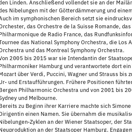
den Linden. Anschließend vollendet sie an der Mail
des Nibelungen mit der Götterdämmerung und einem 
Auch im symphonischen Bereich setzt sie eindrucksv
Orchester, das Orchestre de la Suisse Romande, das
Philharmonique de Radio France, das Rundfunksinfo
Tournee das National Symphony Orchestra, die Los 
Orchestra und das Montreal Symphony Orchestra.
Von 2005 bis 2015 war sie Intendantin der Staatso
Philharmoniker Hamburg und verantwortete dort ein 
Mozart über Verdi, Puccini, Wagner und Strauss bis 
Ur- und Erstaufführungen. Frühere Positionen führte
Bergen Philharmonic Orchestra und von 2001 bis 2003
Sydney und Melbourne.
Bereits zu Beginn ihrer Karriere machte sich Simone
Dirigentin einen Namen. Sie übernahm die musikalis
Nibelungen-Zyklen an der Wiener Staatsoper, der Staa
Neuproduktion an der Staatsoper Hamburg. Engageme