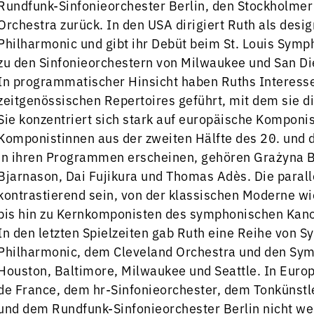
Rundfunk-Sinfonieorchester Berlin, den Stockholm
Orchestra zurück. In den USA dirigiert Ruth als desi
Philharmonic und gibt ihr Debüt beim St. Louis Sym
zu den Sinfonieorchestern von Milwaukee und San Di
In programmatischer Hinsicht haben Ruths Interess
zeitgenössischen Repertoires geführt, mit dem sie d
Sie konzentriert sich stark auf europäische Komponi
Komponistinnen aus der zweiten Hälfte des 20. und 
in ihren Programmen erscheinen, gehören Grażyna Ba
Bjarnason, Dai Fujikura und Thomas Adès. Die para
kontrastierend sein, von der klassischen Moderne wi
bis hin zu Kernkomponisten des symphonischen Kano
In den letzten Spielzeiten gab Ruth eine Reihe von
Philharmonic, dem Cleveland Orchestra und den Symp
Houston, Baltimore, Milwaukee und Seattle. In Europ
de France, dem hr-Sinfonieorchester, dem Tonkünst
und dem Rundfunk-Sinfonieorchester Berlin nicht we