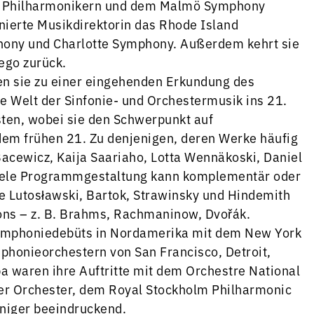
er Philharmonikern und dem Malmö Symphony
gnierte Musikdirektorin das Rhode Island
phony und Charlotte Symphony. Außerdem kehrt sie
ego zurück.
en sie zu einer eingehenden Erkundung des
ie Welt der Sinfonie- und Orchestermusik ins 21.
sten, wobei sie den Schwerpunkt auf
dem frühen 21. Zu denjenigen, deren Werke häufig
cewicz, Kaija Saariaho, Lotta Wennäkoski, Daniel
llele Programmgestaltung kann komplementär oder
e Lutosławski, Bartok, Strawinsky und Hindemith
ns – z. B. Brahms, Rachmaninow, Dvořák.
 Symphoniedebüts in Nordamerika mit dem New York
honieorchestern von San Francisco, Detroit,
a waren ihre Auftritte mit dem Orchestre National
ler Orchester, dem Royal Stockholm Philharmonic
niger beeindruckend.