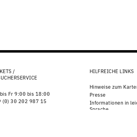
KETS /
HILFREICHE LINKS
SUCHERSERVICE
Hinweise zum Karte
bis Fr 9:00 bis 18:00
Presse
 (0) 30 202 987 15
Informationen in lei
Sprache
rlottenstraße 56
Stellenangebote
17 Berlin
Freunde & Förderer
kets@rsb-online.de
Impressum