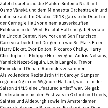
Zuletzt spielte sie die Mahler-Sinfonie Nr. 4 mit
Osmo Vänskä und dem Minnesota Orchestra ein und
nahm sie auf. Im Oktober 2013 gab sie ihr Debüt in
der Carnegie Hall vor einem ausverkauften
Publikum in der Weill Recital Hall und gab Rezitale
im Lincoln Center, New York und San Francisco.
Carolyn arbeitet mit Dirigenten wie Sir Mark Elder,
Harry Bicket, Ivor Bolton, Riccardo Chailly, Harry
Christophers, Philippe Herreweghe, Andris Nelsons,
Yannick Nezet-Seguin, Louis Langrée, Trevor
Pinnock und Donald Runnicles zusammen.
Als vollendete Rezitalistin tritt Carolyn Sampson
regelmäßig in der Wigmore Hall auf, wo sie in der
Saison 14/15 eine „featured artist“ war. Sie gab
Liederabende bei den Festivals in Oxford und Leeds,
Saintes und Aldeburgh sowie im Amsterdamer
Concertgebouw, in Barcelona, Freiburg, der Oper