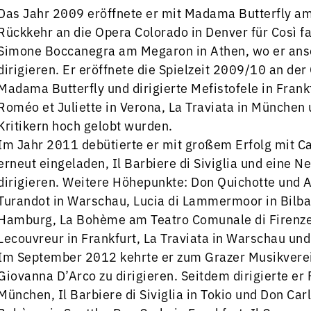
Das Jahr 2009 eröffnete er mit Madama Butterfly am 
Rückkehr an die Opera Colorado in Denver für Così f
Simone Boccanegra am Megaron in Athen, wo er ansc
dirigieren. Er eröffnete die Spielzeit 2009/10 an d
Madama Butterfly und dirigierte Mefistofele in Frank
Roméo et Juliette in Verona, La Traviata in München
Kritikern hoch gelobt wurden.
Im Jahr 2011 debütierte er mit großem Erfolg mit 
erneut eingeladen, Il Barbiere di Siviglia und eine 
dirigieren. Weitere Höhepunkte: Don Quichotte und A
Turandot in Warschau, Lucia di Lammermoor in Bilba
Hamburg, La Bohème am Teatro Comunale di Firenze,
Lecouvreur in Frankfurt, La Traviata in Warschau und 
Im September 2012 kehrte er zum Grazer Musikverei
Giovanna D’Arco zu dirigieren. Seitdem dirigierte er 
München, Il Barbiere di Siviglia in Tokio und Don Ca