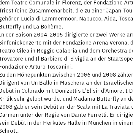
dem Teatro Comunale in Florenz, der Fondazione Art
Triest (eine Zusammenarbeit, die zu einer Japan-Tou
gehören Lucia di Lammermoor, Nabucco, Aida, Tosca,
Butterfly und La Bohème.
In der Saison 2004-2005 dirigierte er zwei Werke a
Sinfoniekonzerte mit der Fondazione Arena Verona,
Teatro Cilea in Reggio Calabria und dem Orchestra de
Trovatore und Il Barbiere di Siviglia an der Staatsoper
Fondazione Arturo Toscanini.
Zu den Höhepunkten zwischen 2006 und 2008 zählen 
Dirigent von Un Ballo in Maschera an der Israelisch
Debüt in Colorado mit Donizettis L’Elisir d’Amore, I 
Kritik sehr gelobt wurde, und Madama Butterfly an d
2008 gab er sein Debüt an der Scala mit La Traviata
Carmen unter der Regie von Dante Ferretti. Er dirigi
sein Debüt in der Herkules Halle in München in eine
Schrott.