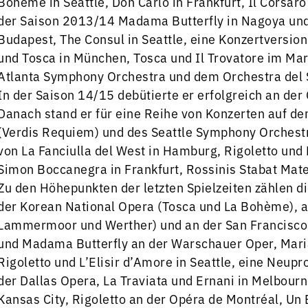
Bohème in Seattle, Don Carlo in Frankfurt, Il Corsar
der Saison 2013/14 Madama Butterfly in Nagoya und
Budapest, The Consul in Seattle, eine Konzertversion
und Tosca in München, Tosca und Il Trovatore im Mar
Atlanta Symphony Orchestra und dem Orchestra del S
In der Saison 14/15 debütierte er erfolgreich an der O
Danach stand er für eine Reihe von Konzerten auf d
(Verdis Requiem) und des Seattle Symphony Orchestr
von La Fanciulla del West in Hamburg, Rigoletto und 
Simon Boccanegra in Frankfurt, Rossinis Stabat Mate
Zu den Höhepunkten der letzten Spielzeiten zählen d
der Korean National Opera (Tosca und La Bohème), 
Lammermoor und Werther) und an der San Francisco
und Madama Butterfly an der Warschauer Oper, Maria
Rigoletto und L’Elisir d’Amore in Seattle, eine Neupr
der Dallas Opera, La Traviata und Ernani in Melbour
Kansas City, Rigoletto an der Opéra de Montréal, Un