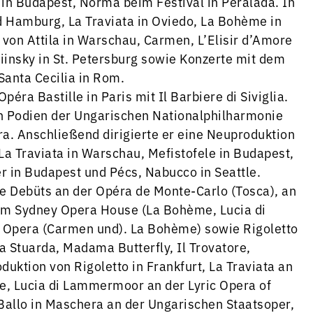
o in Budapest, Norma beim Festival in Peralada. In
 Hamburg, La Traviata in Oviedo, La Bohème in
 von Attila in Warschau, Carmen, L’Elisir d’Amore
iinsky in St. Petersburg sowie Konzerte mit dem
anta Cecilia in Rom.
péra Bastille in Paris mit Il Barbiere di Siviglia.
en Podien der Ungarischen Nationalphilharmonie
a. Anschließend dirigierte er eine Neuproduktion
La Traviata in Warschau, Mefistofele in Budapest,
r in Budapest und Pécs, Nabucco in Seattle.
ie Debüts an der Opéra de Monte-Carlo (Tosca), an
am Sydney Opera House (La Bohème, Lucia di
 Opera (Carmen und). La Bohème) sowie Rigoletto
 Stuarda, Madama Butterfly, Il Trovatore,
oduktion von Rigoletto in Frankfurt, La Traviata an
ne, Lucia di Lammermoor an der Lyric Opera of
 Ballo in Maschera an der Ungarischen Staatsoper,