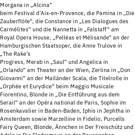
Morgana in „Alcina“
beim Festival d’Aix-en-Provence, die Pamina in „Die
Zauberflöte“, die Constance in „Les Dialogues des
Carmélites“ und die Nannetta in „Falstaff“ am
Royal Opera House, „Pelléas et Mélisande“ an der
Hamburgischen Staatsoper, die Anne Trulove in
„The Rake’s
Progress, Merab in „Saul“ und Angelica in
„Orlando“ am Theater an der Wien, Zerlina in „Don
Giovanni“ an der Mailänder Scala, die Titelrolle in
„Orphée et Eurydice“ beim Maggio Musicale
Fiorentino, Blonde in „Die Entführung aus dem
Serail“ an der Opéra national de Paris, Sophie im
Rosenkavalier in Baden-Baden, Iphis in Jephtha in
Amsterdam sowie Marzelline in Fidelio, Purcells
Fairy Queen, Blonde, Ännchen in Der Freischütz und
Adele in Die Fledermaus an der Bayerischen