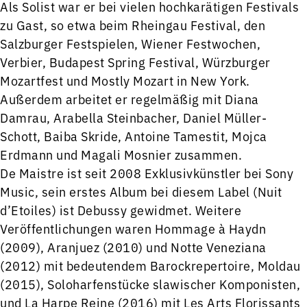
Als Solist war er bei vielen hochkarätigen Festivals
zu Gast, so etwa beim Rheingau Festival, den
Salzburger Festspielen, Wiener Festwochen,
Verbier, Budapest Spring Festival, Würzburger
Mozartfest und Mostly Mozart in New York.
Außerdem arbeitet er regelmäßig mit Diana
Damrau, Arabella Steinbacher, Daniel Müller-
Schott, Baiba Skride, Antoine Tamestit, Mojca
Erdmann und Magali Mosnier zusammen.
De Maistre ist seit 2008 Exklusivkünstler bei Sony
Music, sein erstes Album bei diesem Label (Nuit
d’Etoiles) ist Debussy gewidmet. Weitere
Veröffentlichungen waren Hommage à Haydn
(2009), Aranjuez (2010) und Notte Veneziana
(2012) mit bedeutendem Barockrepertoire, Moldau
(2015), Soloharfenstücke slawischer Komponisten,
und La Harpe Reine (2016) mit Les Arts Florissants