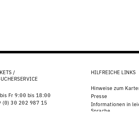
KETS /
HILFREICHE LINKS
SUCHERSERVICE
Hinweise zum Karte
bis Fr 9:00 bis 18:00
Presse
 (0) 30 202 987 15
Informationen in lei
Sprache
rlottenstraße 56
Stellenangebote
17 Berlin
Freunde & Förderer
kets@rsb-online.de
Impressum