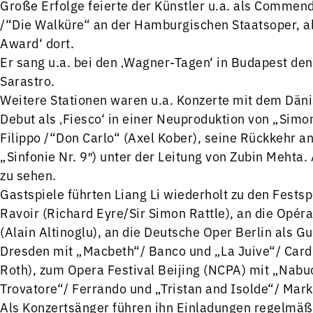
Große Erfolge feierte der Künstler u.a. als Comme
/“Die Walküre“ an der Hamburgischen Staatsoper, al
Award‘ dort.
Er sang u.a. bei den ‚Wagner-Tagen‘ in Budapest de
Sarastro.
Weitere Stationen waren u.a. Konzerte mit dem Däni
Debut als ‚Fiesco‘ in einer Neuproduktion von „Sim
Filippo /“Don Carlo“ (Axel Kober), seine Rückkehr 
„Sinfonie Nr. 9″) unter der Leitung von Zubin Mehta
zu sehen.
Gastspiele führten Liang Li wiederholt zu den Fest
Ravoir (Richard Eyre/Sir Simon Rattle), an die Opér
(Alain Altinoglu), an die Deutsche Oper Berlin als 
Dresden mit „Macbeth“/ Banco und „La Juive“/ Card
Roth), zum Opera Festival Beijing (NCPA) mit „Nabuc
Trovatore“/ Ferrando und „Tristan and Isolde“/ Mark
Als Konzertsänger führen ihn Einladungen regelmäßig