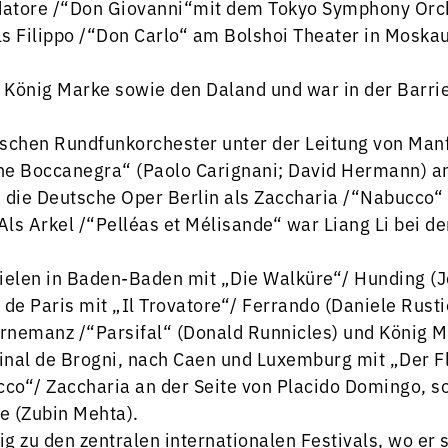
ndatore /“Don Giovanni“mit dem Tokyo Symphony Orch
s Filippo /“Don Carlo“ am Bolshoi Theater in Moska
n König Marke sowie den Daland und war in der Barri
schen Rundfunkorchester unter der Leitung von Manf
one Boccanegra“ (Paolo Carignani; David Hermann) a
an die Deutsche Oper Berlin als Zaccharia /“Nabucco
. Als Arkel /“Pelléas et Mélisande“ war Liang Li bei
spielen in Baden-Baden mit „Die Walküre“/ Hunding 
a de Paris mit „Il Trovatore“/ Ferrando (Daniele Ru
Gurnemanz /“Parsifal“ (Donald Runnicles) und König 
inal de Brogni, nach Caen und Luxemburg mit „Der F
co“/ Zaccharia an der Seite von Placido Domingo, so
e (Zubin Mehta).
 zu den zentralen internationalen Festivals, wo er 