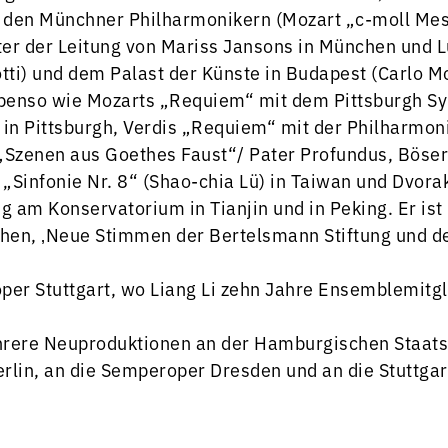
it den Münchner Philharmonikern (Mozart „c-moll M
r der Leitung von Mariss Jansons in München und Lu
sotti) und dem Palast der Künste in Budapest (Carlo 
ebenso wie Mozarts „Requiem“ mit dem Pittsburgh S
 in Pittsburgh, Verdis „Requiem“ mit der Philharmo
 „Szenen aus Goethes Faust“/ Pater Profundus, Böser
Sinfonie Nr. 8“ (Shao-chia Lü) in Taiwan und Dvora
g am Konservatorium in Tianjin und in Peking. Er is
hen, ‚Neue Stimmen der Bertelsmann Stiftung und de
per Stuttgart, wo Liang Li zehn Jahre Ensemblemitg
mehrere Neuproduktionen an der Hamburgischen Staat
rlin, an die Semperoper Dresden und an die Stuttgar