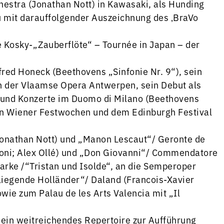
estra (Jonathan Nott) in Kawasaki, als Hunding
u mit darauffolgender Auszeichnung des ‚BraVo
e Kosky-„Zauberflöte“ – Tournée in Japan – der
red Honeck (Beethovens „Sinfonie Nr. 9“), sein
n der Vlaamse Opera Antwerpen, sein Debut als
“ und Konzerte im Duomo di Milano (Beethovens
 den Wiener Festwochen und dem Edinburgh Festival
(Jonathan Nott) und „Manon Lescaut“/ Geronte de
stioni; Alex Ollé) und „Don Giovanni“/ Commendatore
Marke /“Tristan und Isolde“, an die Semperoper
liegende Holländer“/ Daland (Francois-Xavier
wie zum Palau de les Arts Valencia mit „Il
sein weitreichendes Repertoire zur Aufführung