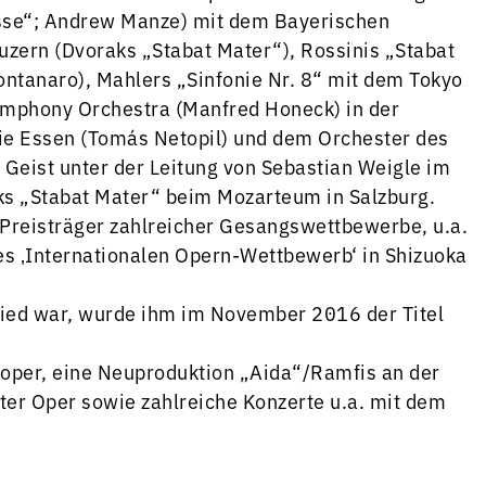
esse“; Andrew Manze) mit dem Bayerischen
zern (Dvoraks „Stabat Mater“), Rossinis „Stabat
Montanaro), Mahlers „Sinfonie Nr. 8“ mit dem Tokyo
ymphony Orchestra (Manfred Honeck) in der
nie Essen (Tomás Netopil) und dem Orchester des
 Geist unter der Leitung von Sebastian Weigle im
ks „Stabat Mater“ beim Mozarteum in Salzburg.
t Preisträger zahlreicher Gesangswettbewerbe, u.a.
s ‚Internationalen Opern-Wettbewerb‘ in Shizuoka
lied war, wurde ihm im November 2016 der Titel
soper, eine Neuproduktion „Aida“/Ramfis an der
ter Oper sowie zahlreiche Konzerte u.a. mit dem