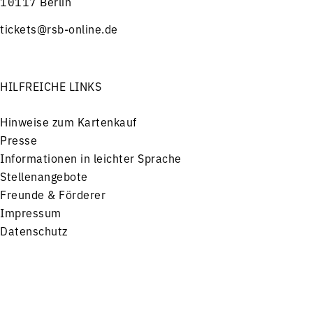
10117 Berlin
tickets@rsb-online.de
HILFREICHE LINKS
Hinweise zum Kartenkauf
Presse
Informationen in leichter Sprache
Stellenangebote
Freunde & Förderer
Impressum
Datenschutz
Menü
Konzerte
Service
FOLGEN SIE UNS