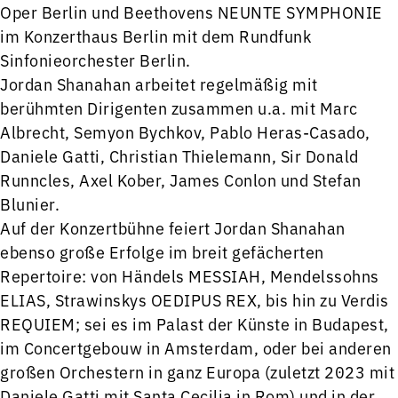
Oper Berlin und Beethovens NEUNTE SYMPHONIE
im Konzerthaus Berlin mit dem Rundfunk
Sinfonieorchester Berlin.
Jordan Shanahan arbeitet regelmäßig mit
berühmten Dirigenten zusammen u.a. mit Marc
Albrecht, Semyon Bychkov, Pablo Heras-Casado,
Daniele Gatti, Christian Thielemann, Sir Donald
Runncles, Axel Kober, James Conlon und Stefan
Blunier.
Auf der Konzertbühne feiert Jordan Shanahan
ebenso große Erfolge im breit gefächerten
Repertoire: von Händels MESSIAH, Mendelssohns
ELIAS, Strawinskys OEDIPUS REX, bis hin zu Verdis
REQUIEM; sei es im Palast der Künste in Budapest,
im Concertgebouw in Amsterdam, oder bei anderen
großen Orchestern in ganz Europa (zuletzt 2023 mit
Daniele Gatti mit Santa Cecilia in Rom) und in der