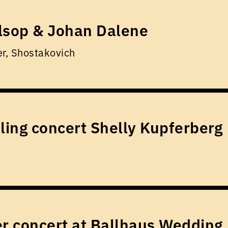
lsop & Johan Dalene
er, Shostakovich
lling concert Shelly Kupferberg
 concert at Ballhaus Wedding