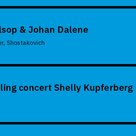
lsop & Johan Dalene
er, Shostakovich
lling concert Shelly Kupferberg