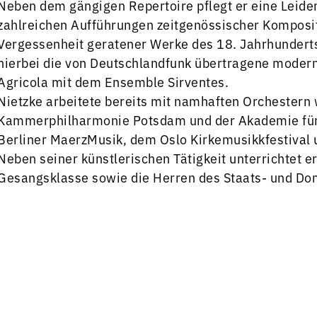
Neben dem gängigen Repertoire pflegt er eine Leide
zahlreichen Aufführungen zeitgenössischer Komposi
Vergessenheit geratener Werke des 18. Jahrhunderts 
hierbei die von Deutschlandfunk übertragene moder
Agricola mit dem Ensemble Sirventes.
Nietzke arbeitete bereits mit namhaften Orchestern
Kammerphilharmonie Potsdam und der Akademie für A
Berliner MaerzMusik, dem Oslo Kirkemusikkfestival 
Neben seiner künstlerischen Tätigkeit unterrichtet e
Gesangsklasse sowie die Herren des Staats- und Do