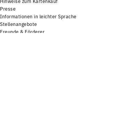
Hinweise zum Kartenkauf
Presse
Informationen in leichter Sprache
Stellenangebote
Freunde & Förderer
Impressum
Datenschutz
Menü
Konzerte
Service
FOLGEN SIE UNS